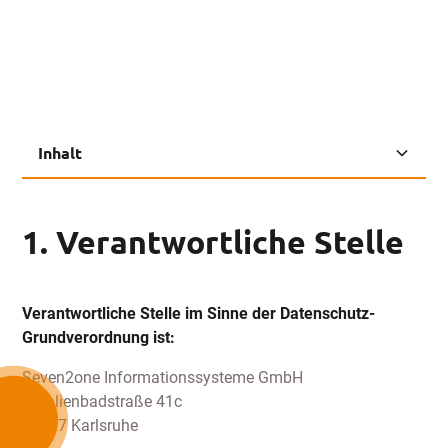
Inhalt
1. Verantwortliche Stelle
‍2. Umfang der Verarbeitung
3. Zwecke und Rechtsgrundlagen
4. Datenlöschung und Speicherdauer
5. Weitergabe / Empfänger personenbezogener
6. Schluss
1. Verantwortliche Stelle
Daten
Verantwortliche Stelle im Sinne der Datenschutz-
Grundverordnung ist:
Seven2one Informationssysteme GmbH
Amalienbadstraße 41c
76227 Karlsruhe