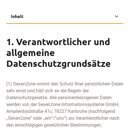
Inhalt
1. Verantwortlicher und allgemeine
‍2. Cookies
3. Webtracking
4. Online Marketing (Retargeting & Remarketing)
5. Newsletter
6. Kommentarfunktion für Blog- & News-Beiträge
7. Kontaktformulare
8. Social Plug-ins (Facebook, LinkedIn, Twitter)
9. Excel Add-In “Analyst"
10. Einbindung YouTube-Videos
11. Kundenumfragen
12. Datensicherheit
13. Daten von Bewerber*innen
14. Rechte von Betroffenen
15. Änderungen
16. Datenschutzbeauftragter
17. Hosting
1. Verantwortlicher und
Datenschutzgrundsätze
allgemeine
Datenschutzgrundsätze
(1) Seven2one nimmt den Schutz Ihrer persönlichen Daten
sehr ernst und hält sich an die Regeln der
Datenschutzgesetze. Alle personenbezogenen Daten
werden von der Seven2one Informationssysteme GmbH,
Amalienbadstraße 41c, 76227 Karlsruhe (nachfolgend
„Seven2one“ oder „wir“/“uns“) als Verantwortlicher nach
den einschlägigen gesetzlichen Bestimmungen,